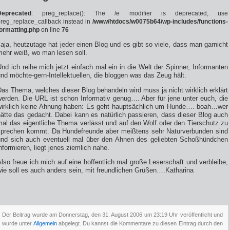
Deprecated
: preg_replace(): The /e modifier is deprecated, use
reg_replace_callback instead in
/www/htdocs/w0075b64/wp-includes/functions-
ormatting.php
on line
76
aja, heutzutage hat jeder einen Blog und es gibt so viele, dass man garnicht
mehr weiß, wo man lesen soll.
nd ich reihe mich jetzt einfach mal ein in die Welt der Spinner, Informanten
nd möchte-gern-Intellektuellen, die bloggen was das Zeug hält.
as Thema, welches dieser Blog behandeln wird muss ja nicht wirklich erklärt
werden. Die URL ist schon Informativ genug…. Aber für jene unter euch, die
wirklich keine Ahnung haben: Es geht hauptsächlich um Hunde…. boah…wer
ätte das gedacht. Dabei kann es natürlich passieren, dass dieser Blog auch
mal das eigentliche Thema verlässt und auf den Wolf oder den Tierschutz zu
sprechen kommt. Da Hundefreunde aber meißtens sehr Naturverbunden sind
und sich auch eventuell mal über den Ahnen des geliebten Schoßhündchen
nformieren, liegt jenes ziemlich nahe.
lso freue ich mich auf eine hoffentlich mal große Leserschaft und verbleibe,
ie soll es auch anders sein, mit freundlichen Grüßen….Katharina
Der Beitrag wurde am Donnerstag, den 31. August 2006 um 23:19 Uhr veröffentlicht und
wurde unter
Allgemein
abgelegt. Du kannst die Kommentare zu diesen Eintrag durch den